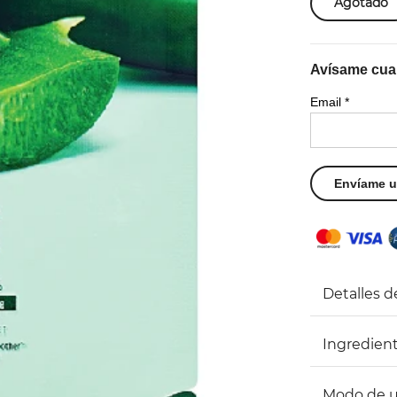
Agotado
Avísame cuan
Email
*
Detalles d
Ingredien
Modo de 