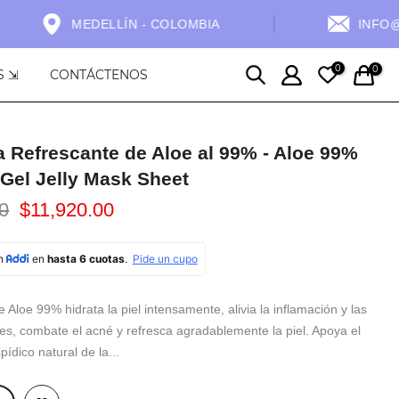
MEDELLÍN - COLOMBIA
INFO@T
0
0
S ⇲
CONTÁCTENOS
a Refrescante de Aloe al 99% - Aloe 99%
Gel Jelly Mask Sheet
0
$11,920.00
e Aloe 99% hidrata la piel intensamente, alivia la inflamación y las
es, combate el acné y refresca agradablemente la piel. Apoya el
ipídico natural de la...