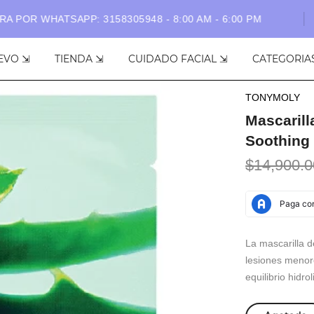
POR WHATSAPP: 3158305948 - 8:00 AM - 6:00 PM
EVO ⇲
TIENDA ⇲
CUIDADO FACIAL ⇲
CATEGORIA
TONYMOLY
Mascarill
Soothing 
$14,900.0
La mascarilla d
lesiones menor
equilibrio hidrol