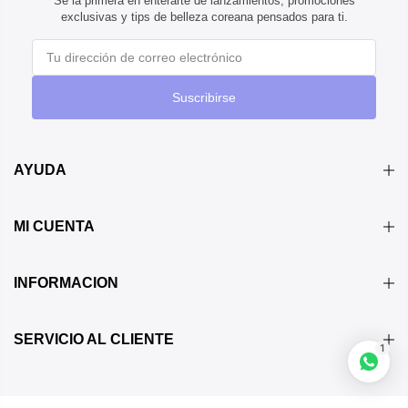
Sé la primera en enterarte de lanzamientos, promociones
exclusivas y tips de belleza coreana pensados para ti.
Suscribirse
AYUDA
MI CUENTA
INFORMACION
¡Mucho gusto soy Daniela!
Estaré aquí si necesitas ayuda o
simplemente quieres hablar con
SERVICIO AL CLIENTE
alguien.