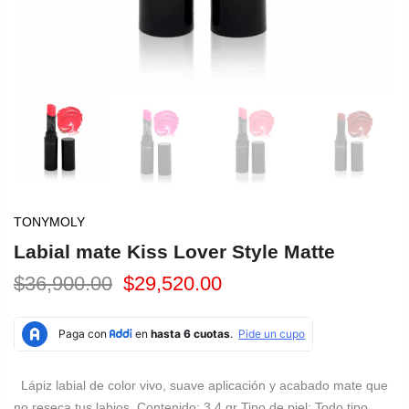
TONYMOLY
Labial mate Kiss Lover Style Matte
$36,900.00
$29,520.00
Lápiz labial de color vivo, suave aplicación y acabado mate que
no reseca tus labios. Contenido: 3.4 gr Tipo de piel: Todo tipo.