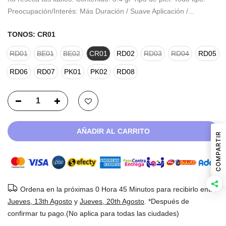
Preocupación/Interés: Más Duración / Suave Aplicación /...
TONOS:
CR01
RD01
BE01
BE02
CR01
RD02
RD03
RD04
RD05
RD06
RD07
PK01
PK02
RD08
AÑADIR AL CARRITO
COMPARTIR
Ordena en la próximas
0 Hora 45 Minutos
para recibirlo entre
Jueves, 13th Agosto
y
Jueves, 20th Agosto
. *Después de
confirmar tu pago.(No aplica para todas las ciudades)