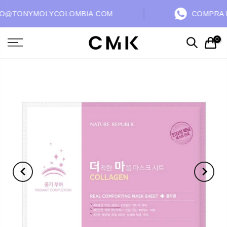
O@TONYMOLYCOLOMBIA.COM
COMPRA PO
0